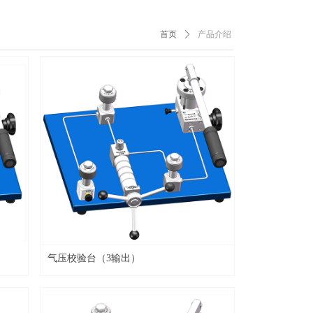
首页
ꄲ
产品介绍
气压校验台（3输出）