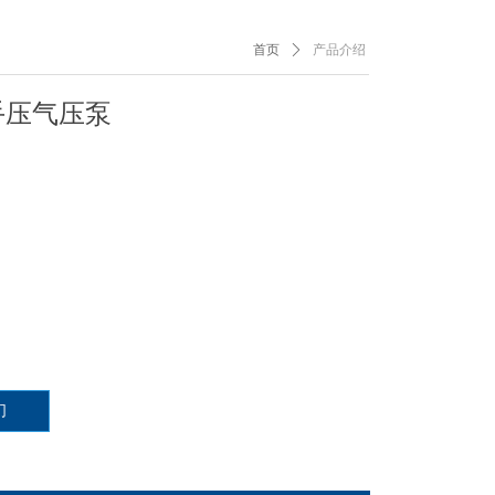
首页
ꄲ
产品介绍
手压气压泵
们