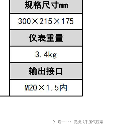
后一个：
便携式手压气压泵
ꄲ