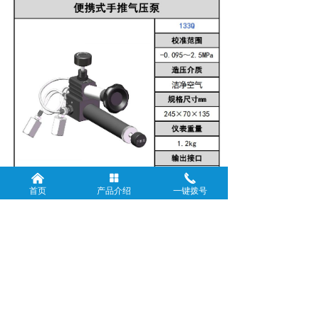
낀
넒
끅
首页
产品介绍
一键拨号
前一个：
无
ꄴ
后一个：
便携式手推气压泵
ꄲ
版权所有：
铭宇仪表（淮安）有限公司